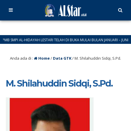
 SMPI AL-HIDAYAH LESTARI TELAH DI BUKA MULAI BULAN JANUARI – JUNI 2026
Anda ada di :
Home
/
Data GTK
/
M. Shilahuddin Sidqi, S.Pd.
M. Shilahuddin Sidqi, S.Pd.