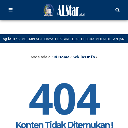
ng lalu
/ SPMB SMPI AL-HIDAYAH LESTARI TELAH DI BUKA MULAI BULAN JANUAR
Anda ada di :
Home
/
Sekilas Info
/
404
Konten Tidak Ditemukan !