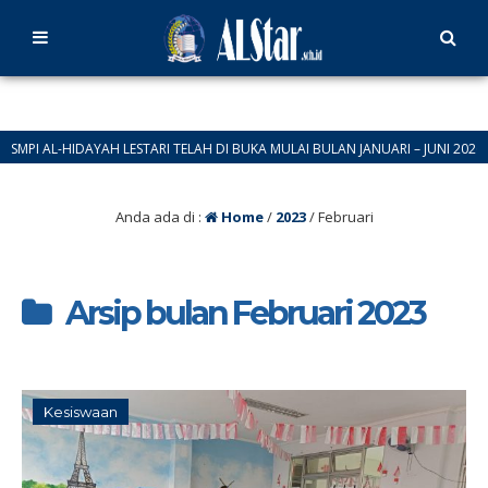
 AL-HIDAYAH LESTARI TELAH DI BUKA MULAI BULAN JANUARI – JUNI 2026 HUB: 
TAHUN BARU 2026
Anda ada di :
Home
/
2023
/
Februari
Arsip bulan Februari 2023
Kesiswaan