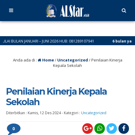
ULAN JANUARI – JUNI 2026 HUB: 081289107941
6 bulan yang lalu
/ 
Anda ada di :
Home
/
Uncategorized
/
Penilaian Kinerja
Kepala Sekolah
Penilaian Kinerja Kepala
Sekolah
Diterbitkan :
Kamis, 12 Des 2024
-
Kategori :
Uncategorized
0