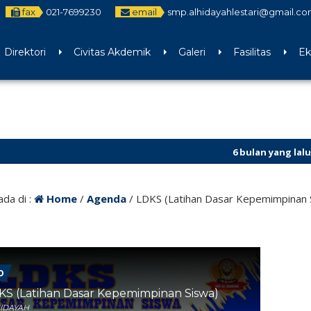
fax
021-7699230
email
smp.alhidayahlestari@gmail.co
Direktori
Civitas Akdemik
Galeri
Fasilitas
Ek
6 bulan yang lalu
/ SPMB SMP
ada di :
Home
/
Agenda
/
LDKS (Latihan Dasar Kepemimpinan 
0
S (Latihan Dasar Kepemimpinan Siswa)
HIDAYAH