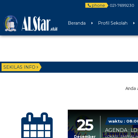
phone
021-7699230
Beranda
Profil Sekolah
SEKILAS INFO
Anda 
25
waktu : 08:0
AGENDA : LDK
Desember
LOKASI : SMPI AL 