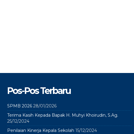
Pos-Pos Terbaru
SPMB 2026
28/01/2026
Terima Kasih Kepada Bapak H. Muhyi Khoirudin, S.Ag.
25/12/2024
Penilaian Kinerja Kepala Sekolah
15/12/2024