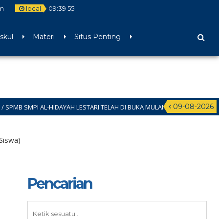
m
local
09
:
39
56
skul
Materi
Situs Penting
09-08-2026
I AL-HIDAYAH LESTARI TELAH DI BUKA MULAI BULAN JANUARI – JUNI 2026 HU
Siswa)
Pencarian