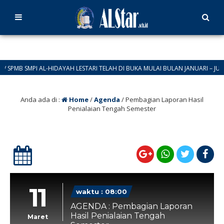
PMB SMPI AL-HIDAYAH LESTARI TELAH DI BUKA MULAI BULAN JANUARI – JUNI 20
ELAMAT TAHUN BARU 2026
Anda ada di :
Home
/
Agenda
/
Pembagian Laporan Hasil
Penialaian Tengah Semester
11
waktu : 08:00
AGENDA : Pembagian Laporan
Hasil Penialaian Tengah
Maret