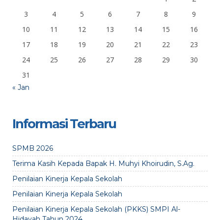
3
4
5
6
7
8
9
10
11
12
13
14
15
16
17
18
19
20
21
22
23
24
25
26
27
28
29
30
31
« Jan
Informasi Terbaru
SPMB 2026
Terima Kasih Kepada Bapak H. Muhyi Khoirudin, S.Ag.
Penilaian Kinerja Kepala Sekolah
Penilaian Kinerja Kepala Sekolah
Penilaian Kinerja Kepala Sekolah (PKKS) SMPI Al-
Hidayah Tahun 2024