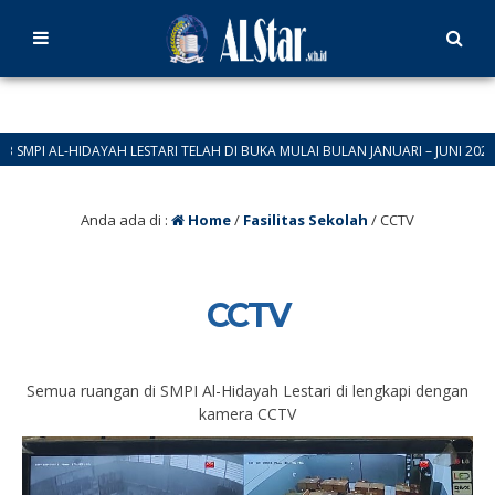
I AL-HIDAYAH LESTARI TELAH DI BUKA MULAI BULAN JANUARI – JUNI 2026 HUB:
 TAHUN BARU 2026
Anda ada di :
Home
/
Fasilitas Sekolah
/
CCTV
CCTV
Semua ruangan di SMPI Al-Hidayah Lestari di lengkapi dengan
kamera CCTV