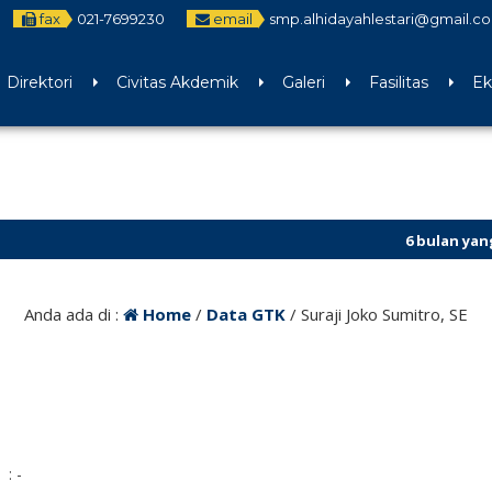
fax
021-7699230
email
smp.alhidayahlestari@gmail.c
Direktori
Civitas Akdemik
Galeri
Fasilitas
Ek
6 bulan yang lalu
/ SPMB
Anda ada di :
Home
/
Data GTK
/
Suraji Joko Sumitro, SE
: -