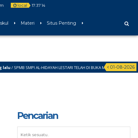
om
local
17
:
37
15
skul
Materi
Situs Penting
01-08-2026
 SMPI AL-HIDAYAH LESTARI TELAH DI BUKA MULAI BULAN JANUARI – JUNI 20
Pencarian