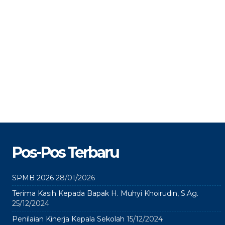
Pos-Pos Terbaru
SPMB 2026
28/01/2026
Terima Kasih Kepada Bapak H. Muhyi Khoirudin, S.Ag.
25/12/2024
Penilaian Kinerja Kepala Sekolah
15/12/2024