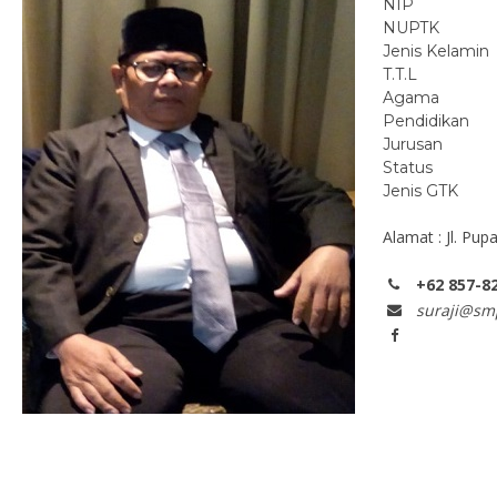
NIP
NUPTK
Jenis Kelamin
T.T.L
Agama
Pendidikan
Jurusan
Status
Jenis GTK
Alamat : Jl. Pu
+62 857-8
suraji@smp