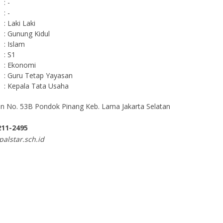
: -
: -
: Laki Laki
: Gunung Kidul
: Islam
: S1
: Ekonomi
: Guru Tetap Yayasan
: Kepala Tata Usaha
pan No. 53B Pondok Pinang Keb. Lama Jakarta Selatan
211-2495
alstar.sch.id