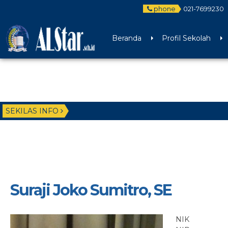
phone
021-7699230
Beranda
Profil Sekolah
SEKILAS INFO
Suraji Joko Sumitro, SE
NIK