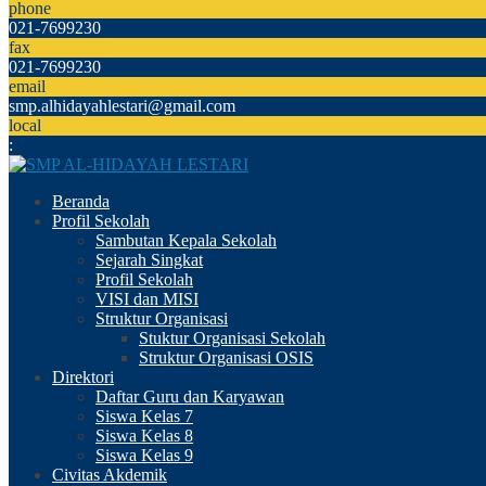
phone
021-7699230
fax
021-7699230
email
smp.alhidayahlestari@gmail.com
local
:
Beranda
Profil Sekolah
Sambutan Kepala Sekolah
Sejarah Singkat
Profil Sekolah
VISI dan MISI
Struktur Organisasi
Stuktur Organisasi Sekolah
Struktur Organisasi OSIS
Direktori
Daftar Guru dan Karyawan
Siswa Kelas 7
Siswa Kelas 8
Siswa Kelas 9
Civitas Akdemik