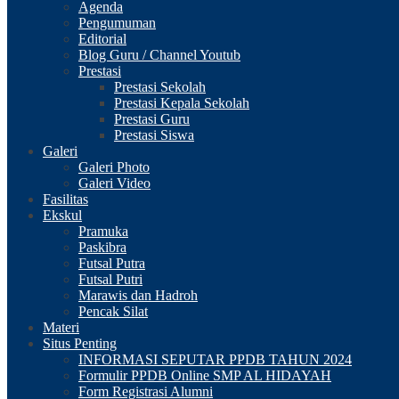
Agenda
Pengumuman
Editorial
Blog Guru / Channel Youtub
Prestasi
Prestasi Sekolah
Prestasi Kepala Sekolah
Prestasi Guru
Prestasi Siswa
Galeri
Galeri Photo
Galeri Video
Fasilitas
Ekskul
Pramuka
Paskibra
Futsal Putra
Futsal Putri
Marawis dan Hadroh
Pencak Silat
Materi
Situs Penting
INFORMASI SEPUTAR PPDB TAHUN 2024
Formulir PPDB Online SMP AL HIDAYAH
Form Registrasi Alumni