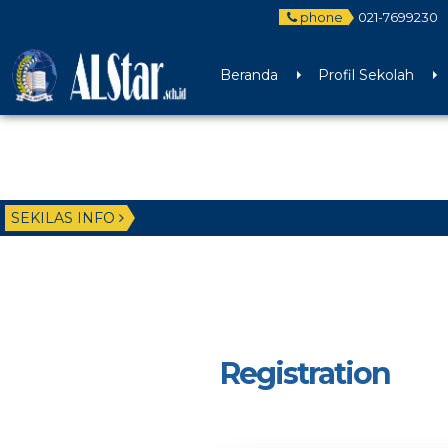
phone
021-7699230
Beranda
Profil Sekolah
SEKILAS INFO
Registration