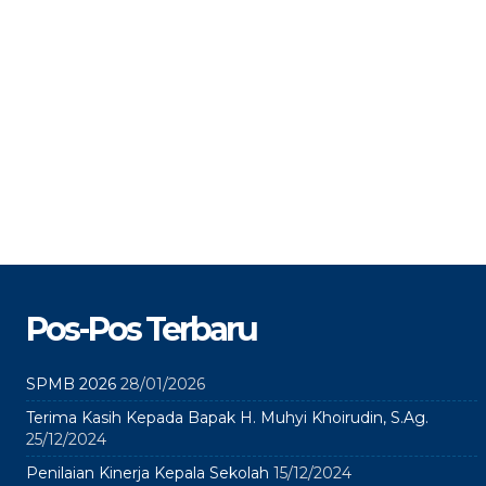
Pos-Pos Terbaru
SPMB 2026
28/01/2026
Terima Kasih Kepada Bapak H. Muhyi Khoirudin, S.Ag.
25/12/2024
Penilaian Kinerja Kepala Sekolah
15/12/2024