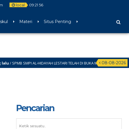
om
local
09
:
21
57
skul
Materi
Situs Penting
08-08-2026
B SMPI AL-HIDAYAH LESTARI TELAH DI BUKA MULAI BULAN JANUARI – JUNI 20
Pencarian