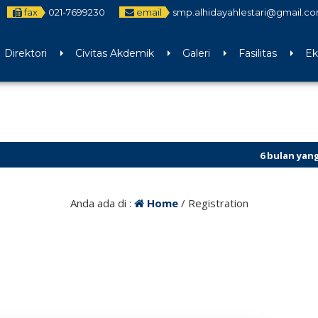
fax
021-7699230
email
smp.alhidayahlestari@gmail.c
Direktori
Civitas Akdemik
Galeri
Fasilitas
Ek
6 bulan yang lalu
/ SPM
Anda ada di :
Home
/
Registration