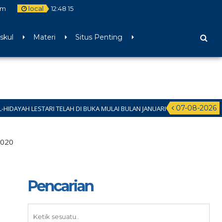
om
local
12
:
48
16
skul
Materi
Situs Penting
07-08-2026
ARI TELAH DI BUKA MULAI BULAN JANUARI – JUNI 2026 HUB: 081289107941
2020
Pencarian