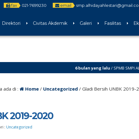
fax
021-7699230
email
smp.alhidayahlestari@gmail.c
Direktori
Civitas Akdemik
Galeri
Fasilitas
Ek
6 bulan yang lalu
/ SPMB SMPI AL-HIDAYAH LEST
a ada di :
Home
/
Uncategorized
/
Gladi Bersih UNBK 2019-
BK 2019-2020
ri :
Uncategorized