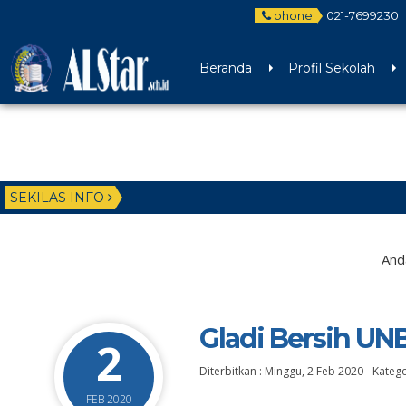
phone
021-7699230
Beranda
Profil Sekolah
SEKILAS INFO
And
Gladi Bersih UN
2
Diterbitkan :
Minggu, 2 Feb 2020
-
Katego
FEB 2020